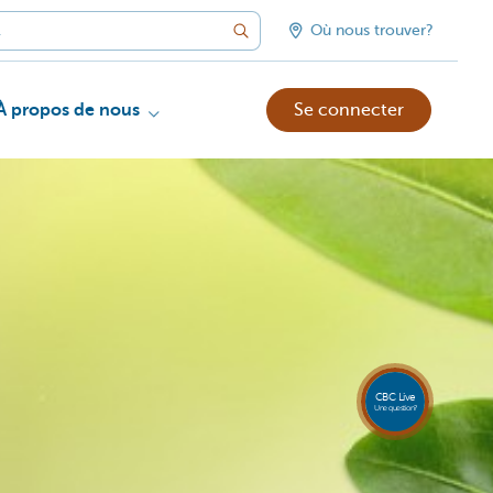
Où nous trouver?
À propos de nous
Se connecter
Appele
CBC
Live
081 8
CBC Live
18 80
Une question?