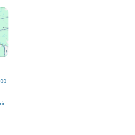
000
rir