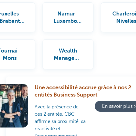
ruxelles –
Namur -
Charleroi
Brabant
Luxembour
Nivelle
Wallon
g
Tournai -
Wealth
Mons
Manageme
nt CBC
Une accessibilité accrue grâce à nos 2
entités Business Support
En savoir plus 
Avec la présence de
ces 2 entités, CBC
affirme sa proximité, sa
réactivité et