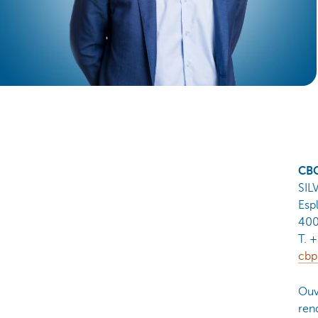
CBC
SIL
Esp
400
T. 
cbp
Ouv
ren