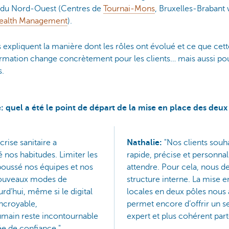
té du Nord-Ouest (Centres de
Tournai-Mons
, Bruxelles-Brabant
ealth Management
).
s expliquent la manière dont les rôles ont évolué et ce que cett
rmation change concrètement pour les clients… mais aussi pou
s.
: quel a été le point de départ de la mise en place des deux
crise sanitaire a
Nathalie:
"Nos clients souh
nos habitudes. Limiter les
rapide, précise et personnal
poussé nos équipes et nos
attendre. Pour cela, nous d
 nouveaux modes de
structure interne. La mise 
d’hui, même si le digital
locales en deux pôles nous 
ncroyable,
permet encore d’offrir un se
ain reste incontournable
expert et plus cohérent part
ée de confiance."