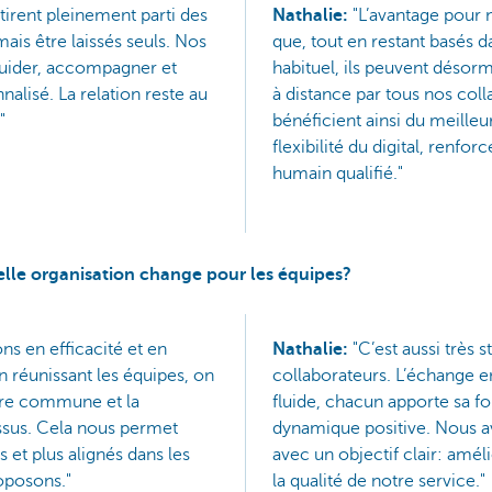
 tirent pleinement parti des
Nathalie:
"L’avantage pour n
amais être laissés seuls. Nos
que, tout en restant basés d
guider, accompagner et
habituel, ils peuvent déso
nalisé. La relation reste au
à distance par tous nos colla
"
bénéficient ainsi du meille
flexibilité du digital, renfo
humain qualifié."
lle organisation change pour les équipes?
s en efficacité et en
Nathalie:
"C’est aussi très 
En réunissant les équipes, on
collaborateurs. L’échange e
ture commune et la
fluide, chacun apporte sa fo
sus. Cela nous permet
dynamique positive. Nous 
 et plus alignés dans les
avec un objectif clair: amé
oposons."
la qualité de notre service."