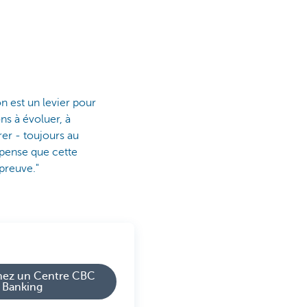
n est un levier pour
ns à évoluer, à
er - toujours au
e pense que cette
 preuve."
hez un Centre CBC
e Banking