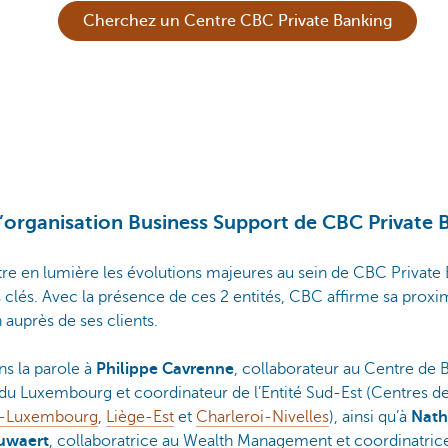
Cherchez un Centre CBC Private Banking
l’organisation Business Support de CBC Private 
re en lumière les évolutions majeures au sein de CBC Private
clés. Avec la présence de ces 2 entités, CBC affirme sa proximi
uprès de ses clients.
s la parole à
Philippe Cavrenne
, collaborateur au Centre de
du Luxembourg et coordinateur de l’Entité Sud-Est (Centres d
-Luxembourg
,
Liège-Est
et
Charleroi-Nivelles
), ainsi qu’à
Nath
uwaert
, collaboratrice au Wealth Management et coordinatric