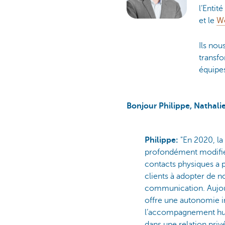
l’Enti
et le
W
Ils nou
transfo
équipe
Bonjour Philippe, Nathalie
Philippe:
"En 2020, la 
profondément modifié 
contacts physiques a 
clients à adopter de
communication. Aujour
offre une autonomie i
l’accompagnement hum
dans une relation priv