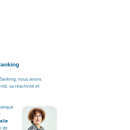
Banking
 Banking, nous avons
té, sa réactivité et
 Banque
e
alie
e de