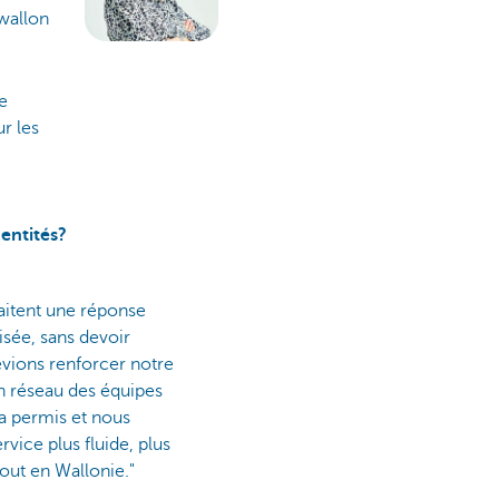
 wallon
e
r les
 entités?
aitent une réponse
isée, sans devoir
evions renforcer notre
en réseau des équipes
a permis et nous
rvice plus fluide, plus
out en Wallonie."