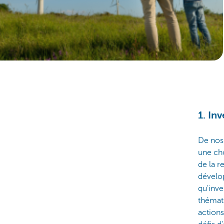
1. Inv
De nos 
une cho
de la r
dévelo
qu'inve
thémati
actions