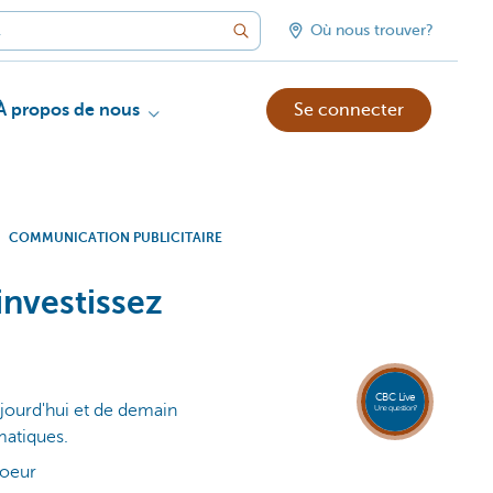
Où nous trouver?
À propos de nous
Se connecter
COMMUNICATION PUBLICITAIRE
investissez
Appele
CBC
Live
081 8
CBC Live
18 80
aujourd'hui et de demain
Une question?
matiques.
coeur