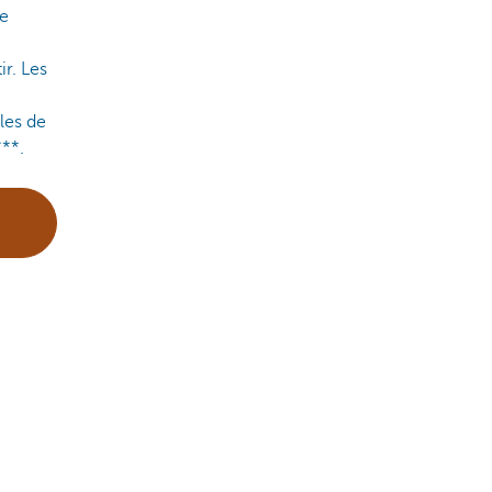
le
ir. Les
les de
**.