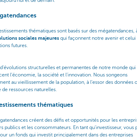
'aujourd'hui et de demain.
égatendances
vestissements thématiques sont basés sur des mégatendances, à
olutions sociales majeures
qui façonnent notre avenir et celui
ions futures.
it d'évolutions structurelles et permanentes de notre monde qui
cent l'économie, la société et l'innovation. Nous songeons
nt au vieillissement de la population, à l'essor des données o
 de ressources naturelles.
vestissements thématiques
atendances créent des défis et opportunités pour les entrepris
s publics et les consommateurs. En tant qu'investisseur, vous
our un fonds qui investit principalement dans des entreprises