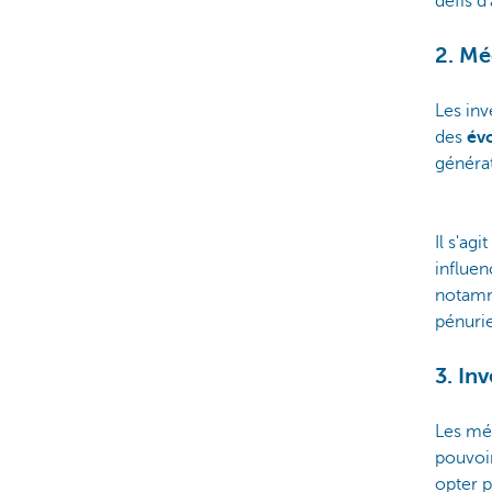
défis d
2. M
Les in
des
év
générat
Il s'ag
influen
notamme
pénurie
3. In
Les még
pouvoir
opter p