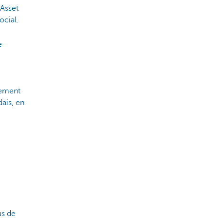
 Asset
ocial.
e
lement
dais, en
us de