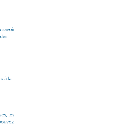
 savoir
 des
u à la
es, les
 pouvez