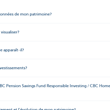
 données de mon patrimoine?
visualiser?
apparaît-il?
nvestissements?
BC Pension Savings Fund Responsible Investing / CBC Home
ndement et l’évolution de mon patrimoine?