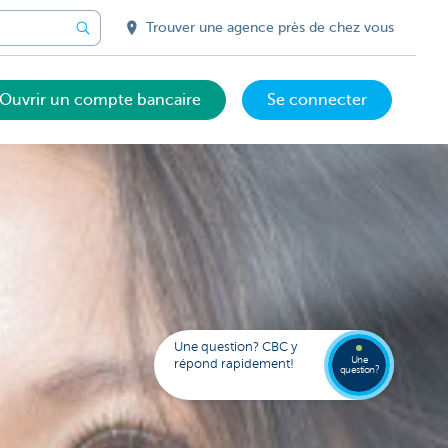
Trouver une agence près de chez vous
Ouvrir un compte bancaire
Se connecter
Votre
assista
digital
Trouve
Contac
Kate
une
Une question? CBC y
agenc
Une
répond rapidement!
question?