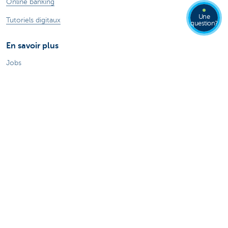
Online banking
Une
Tutoriels digitaux
question?
En savoir plus
Jobs
Particuliers
Private Banking & Wealth
Entrepreneurs
Commercial Banking
Blog du Chief Economist
KBC Groupe
Presse médias
CBC Banque et/ou CBC Assurances?
Durabilité