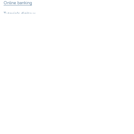
Online banking
Tutoriels digitaux
En savoir plus
Jobs
Particuliers
Private Banking & Wealth
Entrepreneurs
Commercial Banking
Blog du Chief Economist
KBC Groupe
Presse médias
CBC Banque et/ou CBC Assurances?