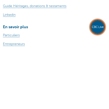
Guide Héritages, donations & testaments
Linkedin
En savoir plus
CBC Live
Particuliers
Entrepreneurs
Corporate Banking
Blog du Chief Economist
Durabilité
Attention, emprunter de l'argent coûte aussi
de l'argent.
Sitemap