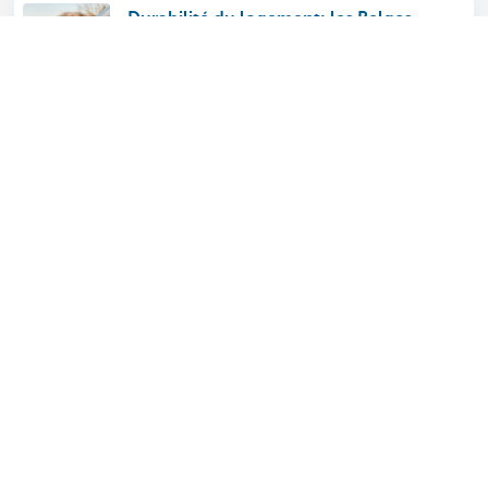
Durabilité du logement: les Belges
manquent d’information
19-02-2026
Stratégie d’investissement: Bilan de
2025 et réflexions pour 2026
30-01-2026
Découvrez la gamme complète
Conseil en investissement
Stratégie patrimoniale