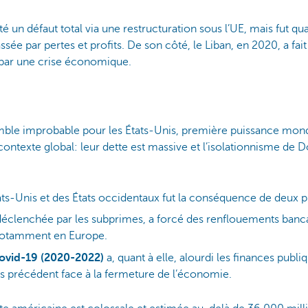
é un défaut total via une restructuration sous l’UE, mais fut qualif
ssée par pertes et profits. De son côté, le Liban, en 2020, a fait 
 par une crise économique.
semble improbable pour les États-Unis, première puissance mon
ontexte global: leur dette est massive et l’isolationnisme de 
ats-Unis et des États occidentaux fut la conséquence de deu
déclenchée par les subprimes, a forcé des renflouements banca
 notamment en Europe.
ovid-19 (2020-2022)
a, quant à elle, alourdi les finances publiq
s précédent face à la fermeture de l’économie.