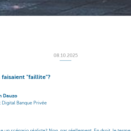
08.10.2025
 faisaient "faillite"?
n Dauzo
 Digital Banque Privée
t-ce un scénario réaliste? Non, pas réellement. En droit, le terme 