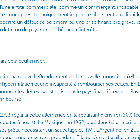
d’une entité commerciale, comme un commerçant, incapable d
 ce concept est techniquement impropre: il ne peut être liquid
ur décrire un défaut de paiement ou une crise financière grave, l
sa dette ou de payer une échéance d’intérêts.
is cela peut arriver.:
utionnaire a vu l’effondrement de la nouvelle monnaie qu’elle a
e hyperinflation et une incapacité à rembourser ses dettes. En 1
onorer les dettes tsaristes, isolant le pays financièrement. Pas
remboursé.
1953 régla la dette allemande en la réduisant d’environ 50% (ce
 réduites à néant). Le Mexique, en 1982, a déclenché une crise 
s prêts, nécessitant un sauvetage du FMI. L’Argentine, en 2001,
ovoquant une crise sans précédent. Elle ne s’en est d’ailleurs to