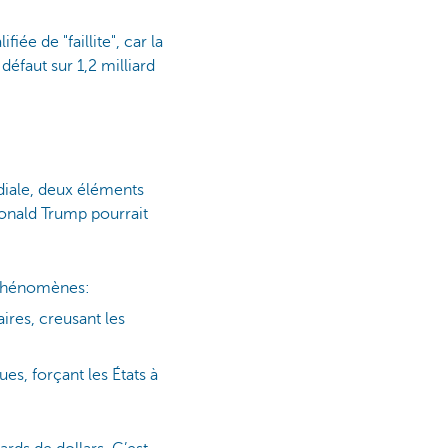
iée de "faillite", car la
défaut sur 1,2 milliard
diale, deux éléments
Donald Trump pourrait
x phénomènes:
ires, creusant les
ues, forçant les États à