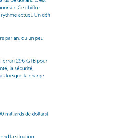
ards de dollars. C’est
urser. Ce chiffre
 rythme actuel. Un défi
ars par an, ou un peu
 Ferrari 296 GTB pour
nté, la sécurité,
ais lorsque la charge
 milliards de dollars),
end la situation