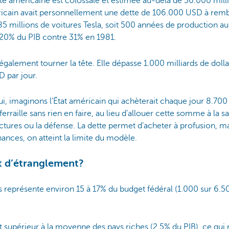
ette américaine est colossale et estimée au-delà de 36.000 milli
ain avait personnellement une dette de 106.000 USD à rembo
85 millions de voitures Tesla, soit 500 années de production au
120% du PIB contre 31% en 1981.
t également tourner la tête. Elle dépasse 1.000 milliards de doll
D par jour.
, imaginons l’État américain qui achèterait chaque jour 8.700
ferraille sans rien en faire, au lieu d’allouer cette somme à la sa
ructures ou la défense. La dette permet d’acheter à profusion, m
finances, on atteint la limite du modèle.
nt d’étranglement?
 représente environ 15 à 17% du budget fédéral (1.000 sur 6.500
 supérieur à la moyenne des pays riches (2,5% du PIB), ce qui r