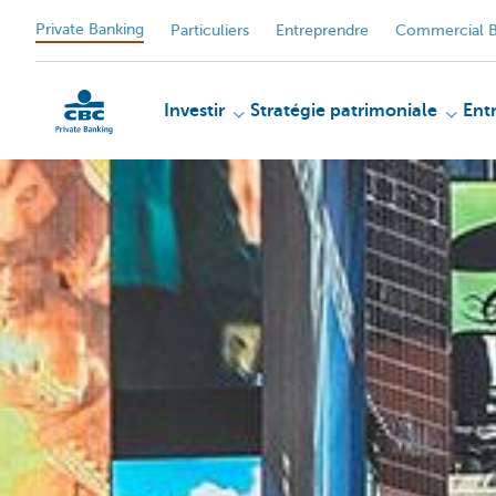
Private Banking
Particuliers
Entreprendre
Commercial B
Investir
Stratégie patrimoniale
Ent
Particulieren