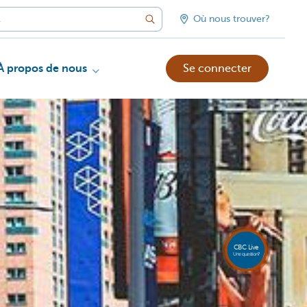
Où nous trouver?
À propos de nous
Se connecter
Appele
CBC
Live
081 8
CBC Live
18 80
Une question?