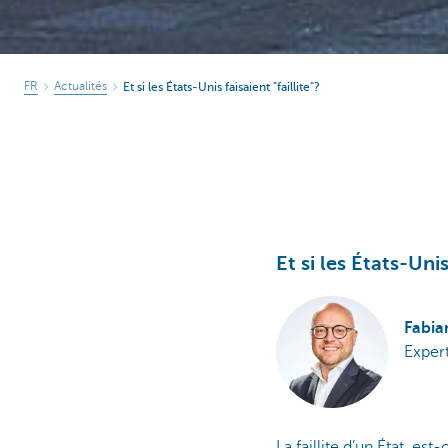
FR
Actualités
Et si les États-Unis faisaient "faillite"?
Et si les États-Unis
Fabia
Expert
La faillite d’un État, es