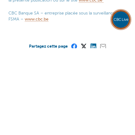
la présente publication ou sur le site
www.cbc.be
CBC Banque SA – entreprise placée sous la surveillance de la
FSMA –
www.cbc.be
CBC Live
Partagez cette page
Cette page est-elle utile pour vous?
Oui
Non