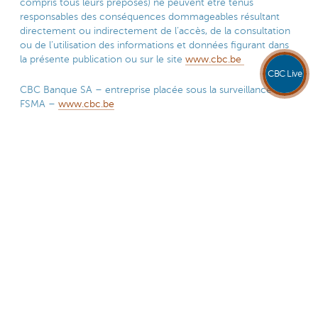
compris tous leurs préposés) ne peuvent être tenus
responsables des conséquences dommageables résultant
directement ou indirectement de l’accès, de la consultation
ou de l’utilisation des informations et données figurant dans
la présente publication ou sur le site
www.cbc.be
CBC Live
CBC Banque SA – entreprise placée sous la surveillance de la
FSMA –
www.cbc.be
Partagez cette page
Cette page est-elle utile pour vous?
Oui
Non