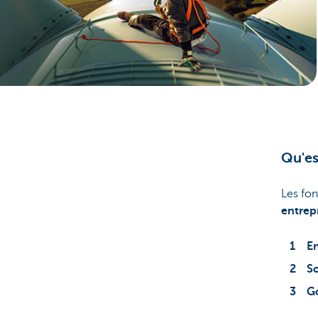
Qu'es
Les fon
entrepr
E
So
G