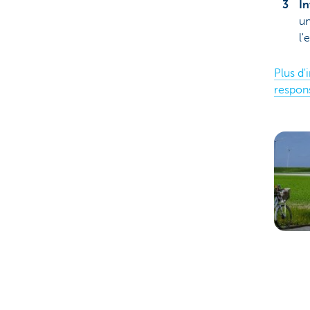
In
un
l'
Plus d'
respons