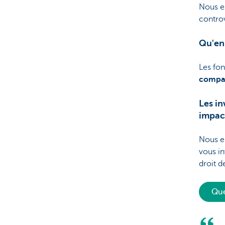
Nous ex
controv
Qu'en
Les fo
compar
Les in
impact
Nous en
vous in
droit d
Que