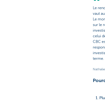
Le rend
vaut au
Le mon
sur le 
investi
celui d
CBC es
respons
investi
terme.
Nathali
Pourq
1. Pl