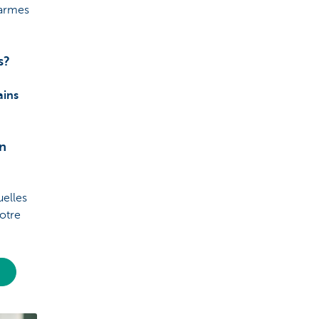
 armes
s?
ains
un
uelles
notre