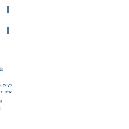
ds
s pays
 climat.
ui
t