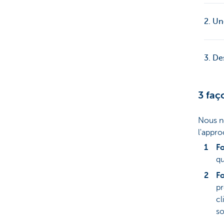
2. Un
3. De
3 faç
Nous n
l'appro
F
qu
F
pr
cl
so