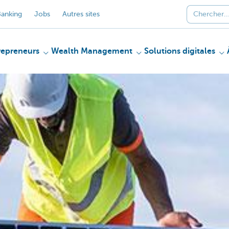
anking
Jobs
Autres sites
repreneurs
Wealth Management
Solutions digitales