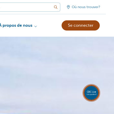
Où nous trouver?
À propos de nous
Se connecter
Appele
CBC
Live
081 8
CBC Live
18 80
Une question?