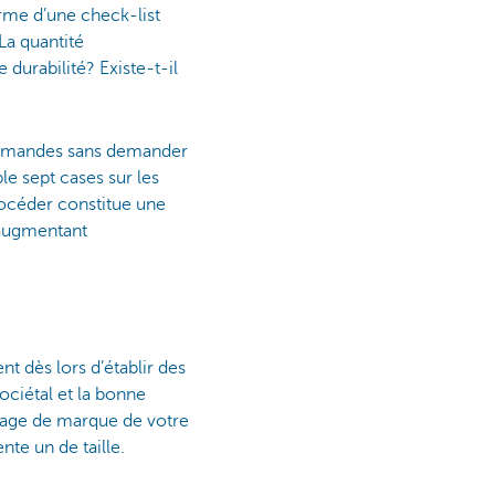
orme d’une check-list
La quantité
durabilité? Existe-t-il
 commandes sans demander
e sept cases sur les
rocéder constitue une
 augmentant
ient dès lors d’établir des
ociétal et la bonne
mage de marque de votre
nte un de taille.