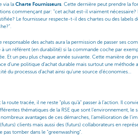
 via la
Charte Fournisseurs
. Cette dernière peut prendre la f
tions commençant par: "cet achat est-il vraiment nécessaire? 
fiée? Le fournisseur respecte-t-il des chartes ou des labels de 
che?".
, le responsable des achats aura la permission de passer ses
à un référent (en durabilité) si la commande coche par exempl
ée. Et un peu plus chaque année suivante. Cette manière de p
ce d’une politique d’achat durable mais surtout une méthode
acité du processus d’achat ainsi qu’une source d’économies…
t la route tracée, il ne reste "plus qu’à" passer à l’action. Il conv
différentes thématiques de la RSE que sont l’environnement, le s
 nombreux avantages de ces démarches, l’amélioration de l’i
(futurs) clients mais aussi des (futurs) collaborateurs en représe
e pas tomber dans le "greenwashing".