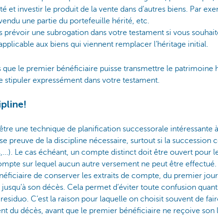
té et investir le produit de la vente dans d’autres biens. Par ex
vendu une partie du portefeuille hérité, etc.
révoir une subrogation dans votre testament si vous souhaite
pplicable aux biens qui viennent remplacer l’héritage initial.
 que le premier bénéficiaire puisse transmettre le patrimoine 
e stipuler expressément dans votre testament.
ipline!
être une technique de planification successorale intéressante 
se preuve de la discipline nécessaire, surtout si la successio
s,...). Le cas échéant, un compte distinct doit être ouvert pour 
ompte sur lequel aucun autre versement ne peut être effectué. E
éficiaire de conserver les extraits de compte, du premier jour 
 jusqu’à son décès. Cela permet d’éviter toute confusion quan
residuo. C’est la raison pour laquelle on choisit souvent de fai
t du décès, avant que le premier bénéficiaire ne reçoive son 