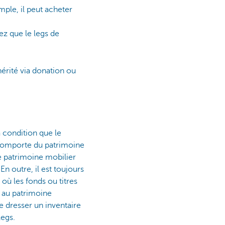
emple, il peut acheter
z que le legs de
hérité via donation ou
à condition que le
n comporte du patrimoine
le patrimoine mobilier
n outre, il est toujours
où les fonds ou titres
t au patrimoine
re dresser un inventaire
legs.