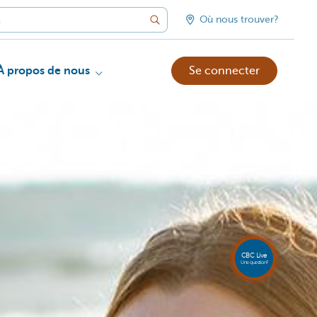
Où nous trouver?
À propos de nous
Se connecter
Appele
CBC
Live
081 8
CBC Live
18 80
Une question?