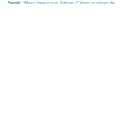
Sarah:
"Merci beaucoup, Fabian. C'était un plaisir de
discuter de ces sujets avec toi. Je te remercie pour
cette opportunité."
Et si nous discutions de vos besoins? Nous
vous accompagnons pour protéger,
développer et transmettre votre patrimoine
ainsi que pour suivre votre portefeuille de
placements.
Prendre rendez-vous