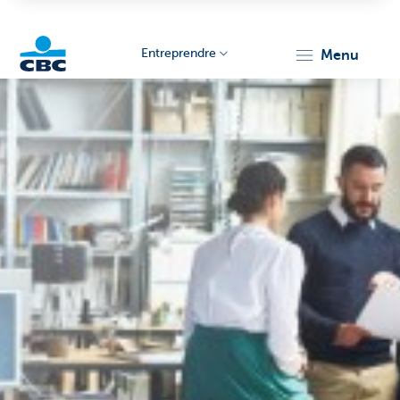
Entreprendre
menu
KBC
Entrepreneurs