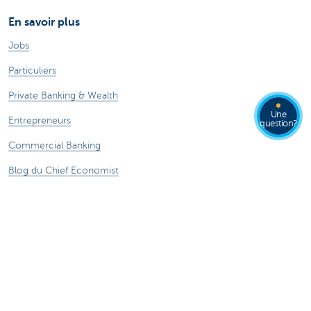
En savoir plus
Jobs
Particuliers
Private Banking & Wealth
Une
Entrepreneurs
question?
Commercial Banking
Blog du Chief Economist
KBC Groupe
Presse médias
CBC Banque et/ou CBC Assurances?
Durabilité