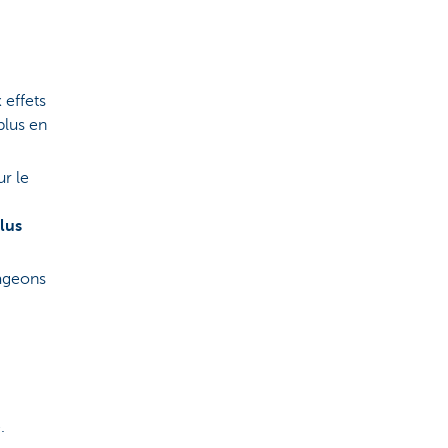
 effets
plus en
r le
lus
gageons
.