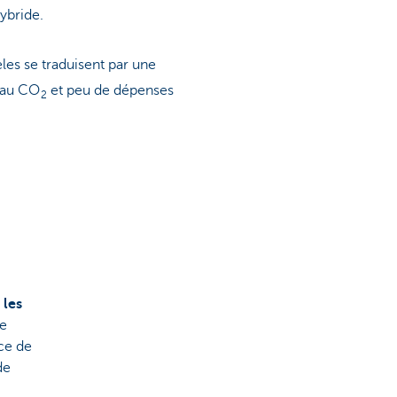
ybride.
s se traduisent par une
n au CO
et peu de dépenses
2
 les
te
ce de
de