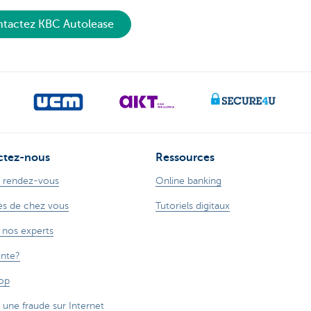
tactez KBC Autolease
ctez-nous
Ressources
 rendez-vous
Online banking
s de chez vous
Tutoriels digitaux
 nos experts
inte?
op
 une fraude sur Internet