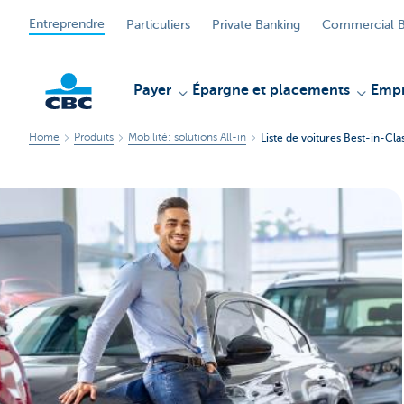
Entreprendre
Particuliers
Private Banking
Commercial B
Payer
Épargne et placements
Empr
Home
Produits
Mobilité: solutions All-in
Liste de voitures Best-in-Cla
KBC