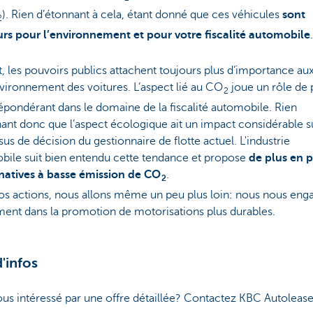
). Rien d’étonnant à cela, étant donné que ces véhicules
sont
2
urs pour l’environnement et pour votre fiscalité automobile
.
t, les pouvoirs publics attachent toujours plus d’importance aux
nvironnement des voitures. L’aspect lié au CO
joue un rôle de 
2
épondérant dans le domaine de la fiscalité automobile. Rien
ant donc que l’aspect écologique ait un impact considérable su
us de décision du gestionnaire de flotte actuel. L'industrie
bile suit bien entendu cette tendance et propose
de plus en p
rnatives à basse émission de CO
.
2
os actions, nous allons même un peu plus loin: nous nous en
ment dans la promotion de motorisations plus durables.
d'infos
us intéressé par une offre détaillée? Contactez KBC Autolease