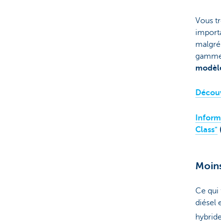
Vous tr
import
malgré
gamme 
modèle
Découvr
Inform
Class"
Moins
Ce qui
diésel 
hybride