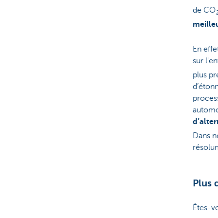
de CO
meille
En effe
sur l'e
plus pr
d’étonn
process
automo
d’alte
Dans n
résolu
Plus 
Êtes-vo