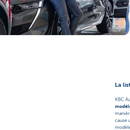
Entrepreneurs
La li
KBC Au
modèle
manière
cause 
modèles