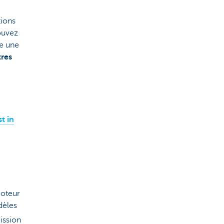
tions
ouvez
se une
tres
t in
moteur
dèles
mission