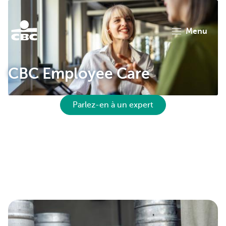
menu
KBC
CBC Employee Care
Parlez-en à un expert
Corporate