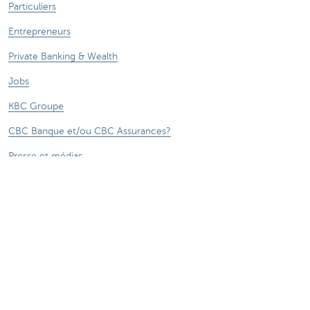
Particuliers
Entrepreneurs
Private Banking & Wealth
Jobs
KBC Groupe
CBC Banque et/ou CBC Assurances?
Presse et médias
CBC Commercial Banking
***** Voir conditions sur la page
®
Sitemap
Tarifs