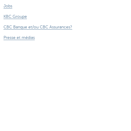
Jobs
KBC Groupe
CBC Banque et/ou CBC Assurances?
Presse et médias
CBC Commercial Banking
***** Voir conditions sur la page
®
Sitemap
Tarifs
CBC Banque et/ou CBC Assurances?
Informations légales
Accessibilité numérique