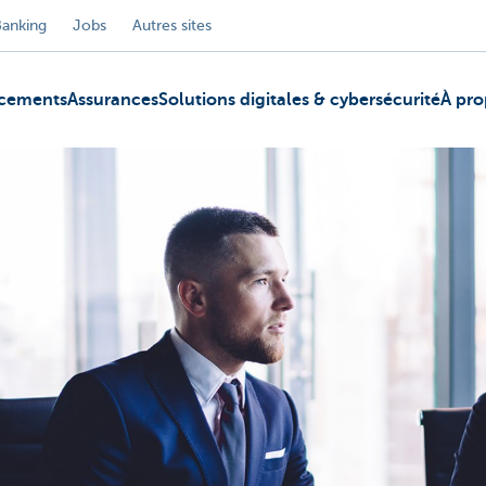
Banking
Jobs
Autres sites
ncements
Assurances
Solutions digitales & cybersécurité
À pro