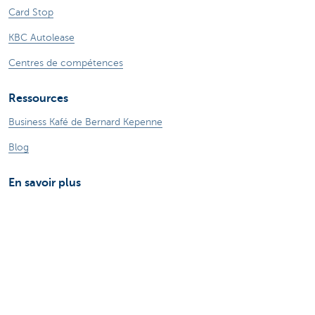
Card Stop
KBC Autolease
Centres de compétences
Ressources
Business Kafé de Bernard Kepenne
Blog
En savoir plus
Particuliers
Entrepreneurs
Private Banking & Wealth
Jobs
KBC Groupe