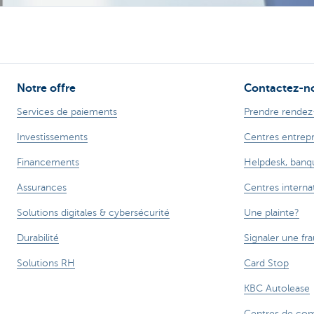
Corporate
Notre offre
Contactez-n
Services de paiements
Prendre rendez
Investissements
Centres entrep
Financements
Helpdesk, banq
Assurances
Centres interna
Solutions digitales & cybersécurité
Une plainte?
Durabilité
Signaler une fr
Solutions RH
Card Stop
KBC Autolease
Centres de co