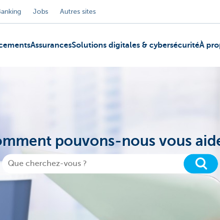
Banking
Jobs
Autres sites
ncements
Assurances
Solutions digitales & cybersécurité
À pro
mment pouvons-nous vous aid