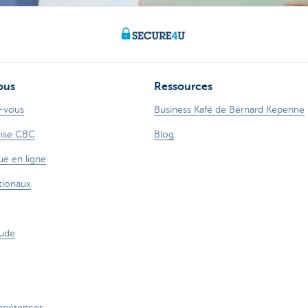
ous
Ressources
-vous
Business Kafé de Bernard Kepenne
rise CBC
Blog
ue en ligne
tionaux
aude
mpétences