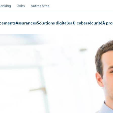
Banking
Jobs
Autres sites
ncements
Assurances
Solutions digitales & cybersécurité
À pro