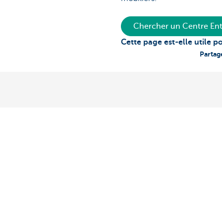
Chercher un Centre Ent
Cette page est-elle utile p
Partag
Notre offre
Contactez-n
Services de paiements
Prendre rendez
Investissements
Centres entrep
Financements
Helpdesk, banq