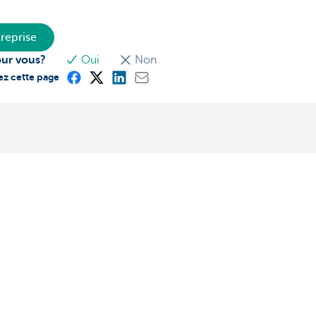
reprise
our vous?
Oui
Non
ez cette page
ous
Ressources
-vous
Business Kafé de Bernard Kepenne
rise CBC
Blog
ue en ligne