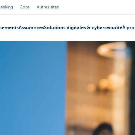
Banking
Jobs
Autres sites
ncements
Assurances
Solutions digitales & cybersécurité
À pro