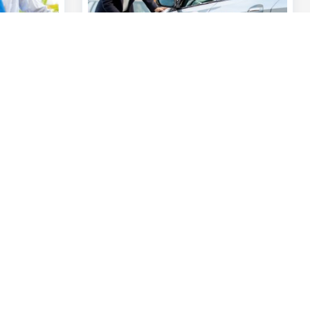
En savoir plus
Particuliers
Entrepreneurs
Private Banking & Wealth
Jobs
KBC Groupe