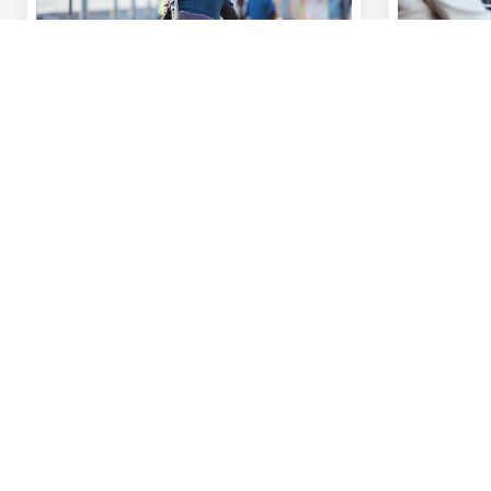
Notre offre
Contactez-n
Services de paiements
Prendre rendez
Investissements
Centres entrep
Financements
Helpdesk, banq
Assurances
Centres interna
Solutions digitales & cybersécurité
Une plainte?