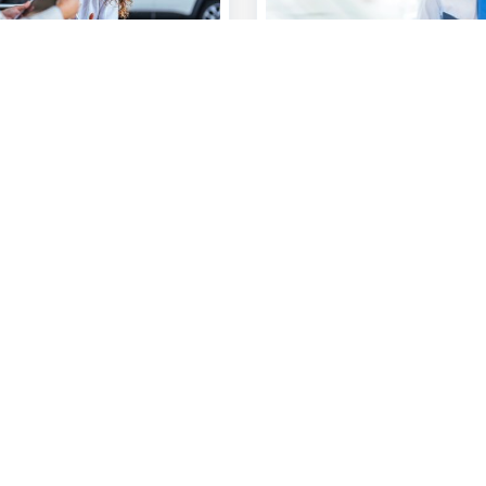
ous
Ressources
-vous
Business Kafé de Bernard Kepenne
rise CBC
Blog
ue en ligne
tionaux