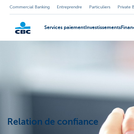
Commercial Banking
Entreprendre
Particuliers
Private 
Services paiement
Investissements
Fina
KBC
Relation de confiance