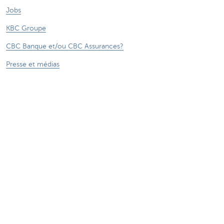
Jobs
KBC Groupe
CBC Banque et/ou CBC Assurances?
Presse et médias
CBC Commercial Banking
***** Voir conditions sur la page
®
Sitemap
Tarifs
CBC Banque et/ou CBC Assurances?
Informations légales
Accessibilité numérique