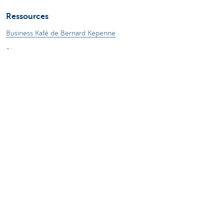
Ressources
Business Kafé de Bernard Kepenne
Blog
En savoir plus
Particuliers
Entrepreneurs
Private Banking & Wealth
Jobs
KBC Groupe
CBC Banque et/ou CBC Assurances?
Presse et médias
CBC Commercial Banking