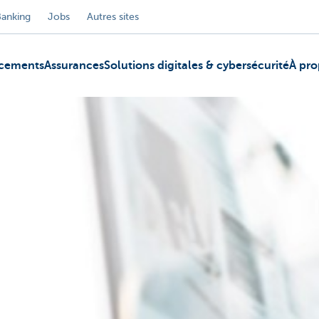
Banking
Jobs
Autres sites
ncements
Assurances
Solutions digitales & cybersécurité
À pro