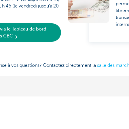
permet
 h 45 (le vendredi jusqu'à 20
librem
transa
intern
 via le Tableau de bord
ss CBC
nse à vos questions? Contactez directement la
salle des marc
C Business
Salle des marchés
les opérations bancaires de