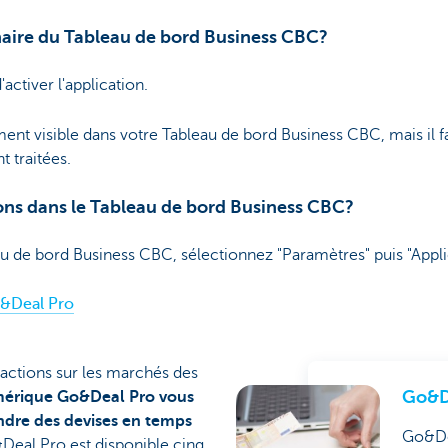
naire du Tableau de bord Business CBC?
ctiver l'application.
ent visible dans votre Tableau de bord Business CBC, mais il f
t traitées.
ions dans le Tableau de bord Business CBC?
u de bord Business CBC, sélectionnez "Paramètres" puis "Appli
o&Deal Pro
sactions sur les marchés des
Go&D
mérique Go&Deal Pro vous
ndre des devises en temps
Go&Dea
eal Pro est disponible cinq