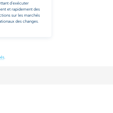
tant d'exécuter
ent et rapidement des
ctions sur les marchés
ationaux des changes.
hés
.
Tableau de bord Business CBC
Une seule plateforme pour toutes vos