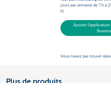
jours par semaine de 7 h à 21
h)
Ajouter l'application
Busine
Vous n’avez pas trouvé répo
Plus de produits
CBC Reach
L'app CB
CBC Reach, l’application web pour vos
Effectuez 