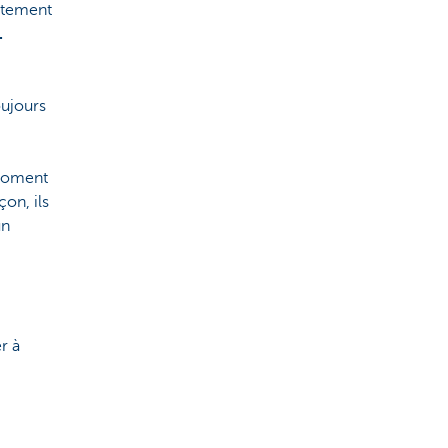
ortement
.
oujours
 moment
on, ils
un
.
r à