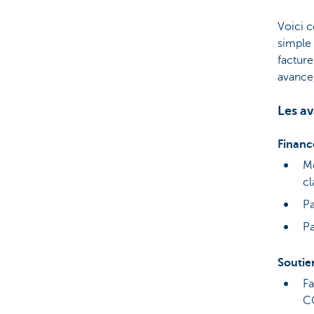
Voici 
simple 
facture
avance,
Les a
Financ
Mo
cl
Pa
Pa
Soutie
Fa
C