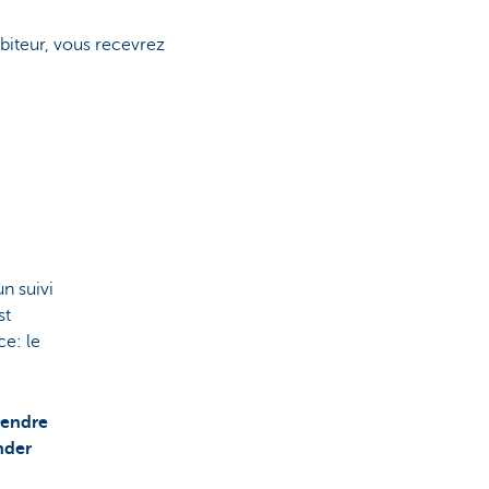
biteur, vous recevrez
un suivi
st
e: le
rendre
nder