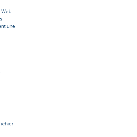
on Web
s
ent une
e
fichier