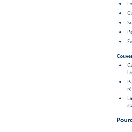
De
Co
Su
Pa
Fe
Couvert
Co
l’
Pa
r
La
so
Pourq