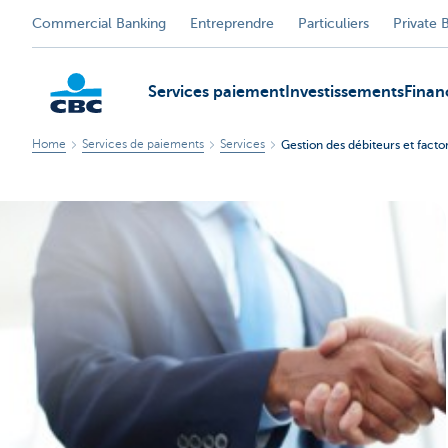
Commercial Banking
Entreprendre
Particuliers
Private 
Services paiement
Investissements
Fina
Home
Services de paiements
Services
Gestion des débiteurs et facto
KBC