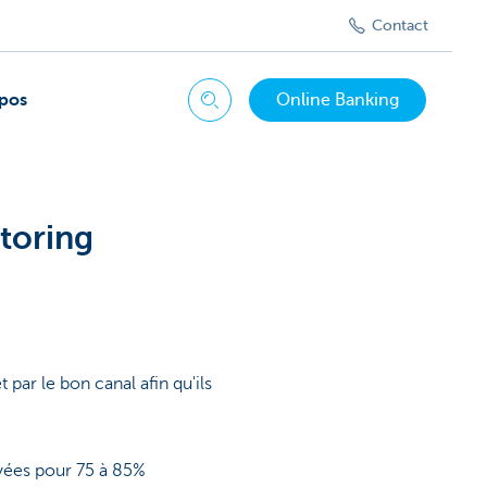
Contact
pos
Online Banking
Chercher
ctoring
ar le bon canal afin qu'ils
ayées pour 75 à 85%