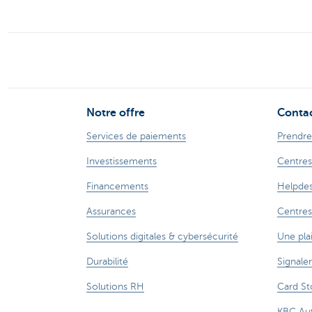
Notre offre
Conta
Services de paiements
Prendre
Investissements
Centres
Financements
Helpdes
Assurances
Centres
Solutions digitales & cybersécurité
Une pla
Durabilité
Signale
Solutions RH
Card St
KBC Au