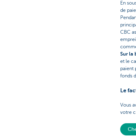
En sous
de paie
Pendan
princip
CBC ass
emprein
commer
Sur la
et le c
paient 
fonds d
Le fac
Vous av
votre 
Che