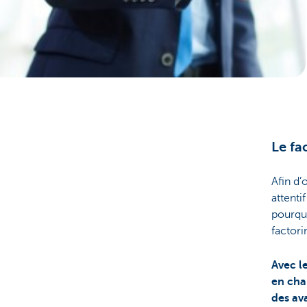
Corporate
Le fa
Afin d’
attenti
pourqu
factori
Avec l
en cha
des av