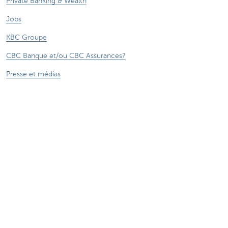
Private Banking & Wealth
Jobs
KBC Groupe
CBC Banque et/ou CBC Assurances?
Presse et médias
CBC Commercial Banking
***** Voir conditions sur la page
®
Sitemap
Tarifs
CBC Banque et/ou CBC Assurances?
Informations légales
Accessibilité numérique