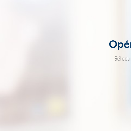
Opér
Sélect