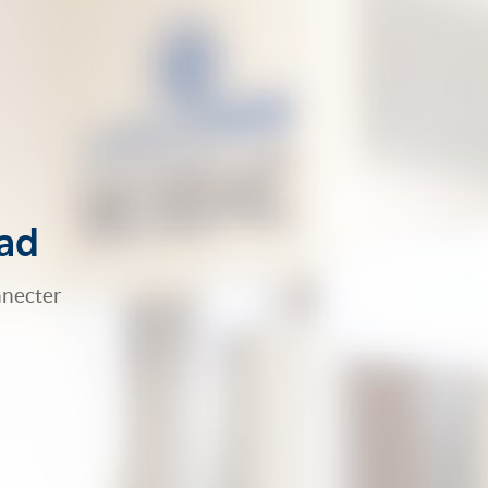
Pad
nnecter