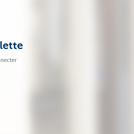
lette
nnecter