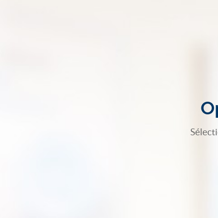
Op
Sélect