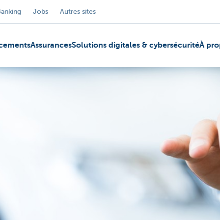
Banking
Jobs
Autres sites
ncements
Assurances
Solutions digitales & cybersécurité
À pro