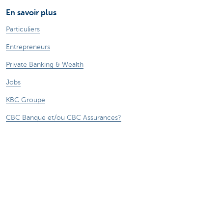
En savoir plus
Particuliers
Entrepreneurs
Private Banking & Wealth
Jobs
KBC Groupe
CBC Banque et/ou CBC Assurances?
Presse et médias
CBC Commercial Banking
***** Voir conditions sur la page
®