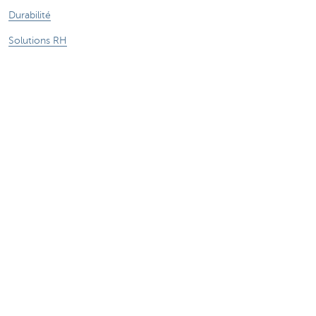
Durabilité
Solutions RH
Contactez-nous
Prendre rendez-vous
Centres entreprise CBC
Helpdesk, banque en ligne
Centres internationaux
Une plainte?
Signaler une fraude
Card Stop
KBC Autolease
Centres de compétences