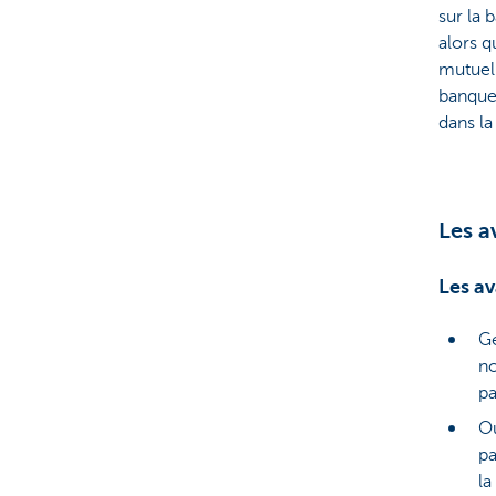
sur la 
alors q
mutuell
banques
dans la
Les a
Les a
Ge
no
pa
Ou
pa
la