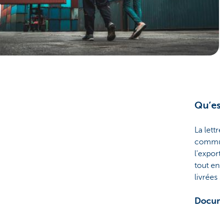
Corporate
Qu’es
La lett
commun
l'expor
tout en
livrée
Docum