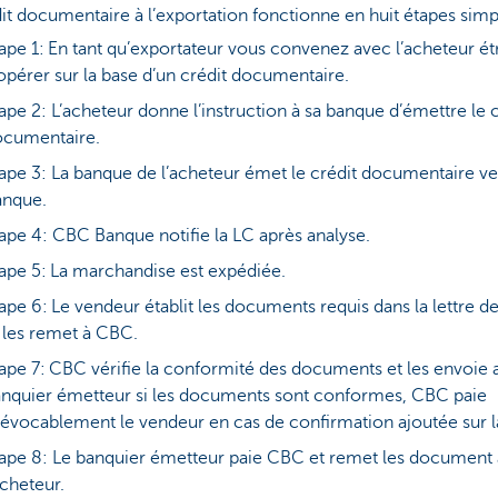
it documentaire à l’exportation fonctionne en huit étapes sim
ape 1: En tant qu’exportateur vous convenez avec l’acheteur é
opérer sur la base d’un crédit documentaire.
ape 2: L’acheteur donne l’instruction à sa banque d’émettre le c
ocumentaire.
ape 3: La banque de l’acheteur émet le crédit documentaire v
anque.
ape 4: CBC Banque notifie la LC après analyse.
ape 5: La marchandise est expédiée.
ape 6: Le vendeur établit les documents requis dans la lettre de
 les remet à CBC.
ape 7: CBC vérifie la conformité des documents et les envoie 
nquier émetteur si les documents sont conformes, CBC paie
révocablement le vendeur en cas de confirmation ajoutée sur l
ape 8: Le banquier émetteur paie CBC et remet les document 
acheteur.