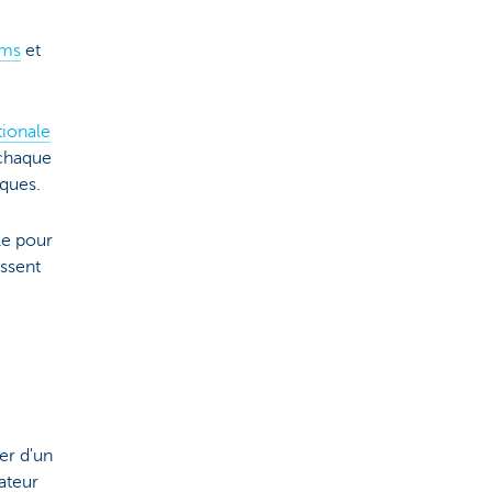
rms
et
ionale
 chaque
sques.
e pour
issent
er d'un
ateur