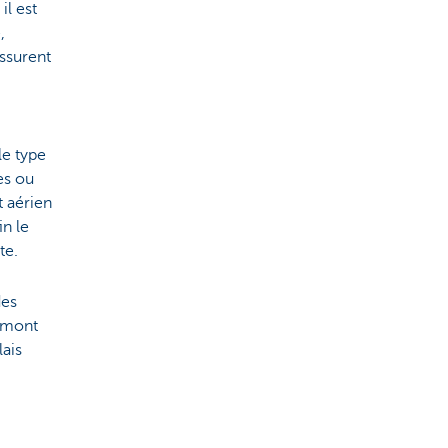
il est
,
assurent
le type
es ou
t aérien
in le
te.
des
 amont
lais