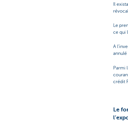
Il exis
révocab
Le prem
ce qui 
A l’inv
annulé 
Parmi l
courant
crédit 
Le fo
l’exp