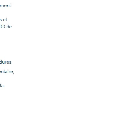
ument
s et
600 de
édures
ntaire,
la