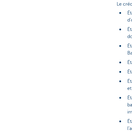
Le créd
Ét
d’
Ét
d
Ét
B
Ét
Ét
Ét
et
Ét
ba
ir
Ét
l’