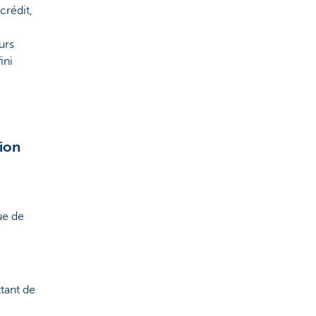
crédit,
urs
ini
ion
ue de
tant de