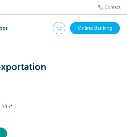
Contact
pos
Online Banking
Chercher
exportation
en 48h*