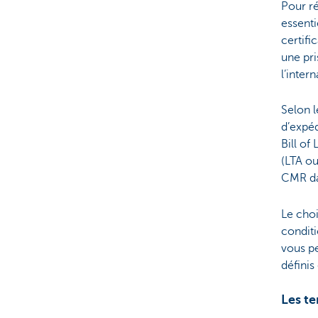
Pour ré
essenti
certifi
une pr
l’intern
Selon l
d’expé
Bill of
(LTA ou
CMR dan
Le choi
condit
vous pe
définis 
Les t