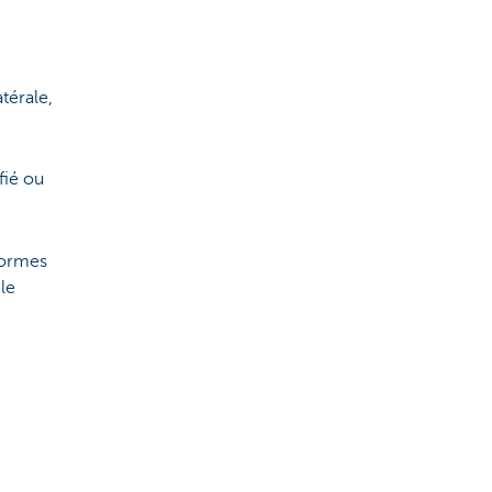
térale,
fié ou
formes
le