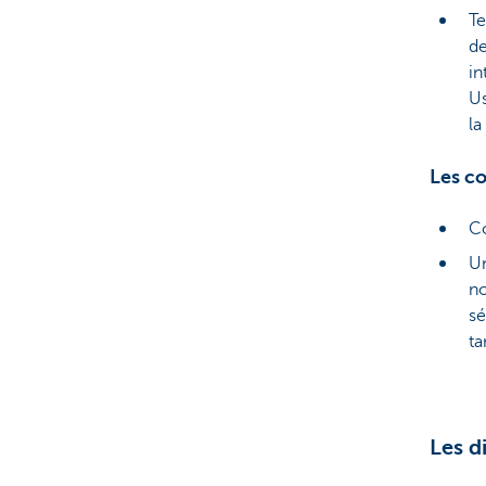
Te
de
in
Us
la
Les co
Co
Un
no
sé
ta
Les d