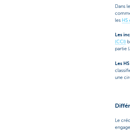
Dans le
commer
les
HS 
Les in
(CCI)
b
partie 
Les HS
classif
une cir
Diff
Le cré
engagem