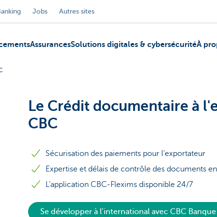
Banking
Jobs
Autres sites
ncements
Assurances
Solutions digitales & cybersécurité
À pro
BC
Le Crédit documentaire à l'
CBC
Sécurisation des paiements pour l’exportateur
Expertise et délais de contrôle des documents 
L’application CBC-Flexims disponible 24/7
Se développer à l’international avec CBC Banque