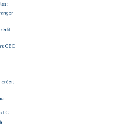
ples :
tranger
rédit
ers CBC
 crédit
au
a LC.
à