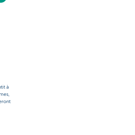
it à
rmes,
eront