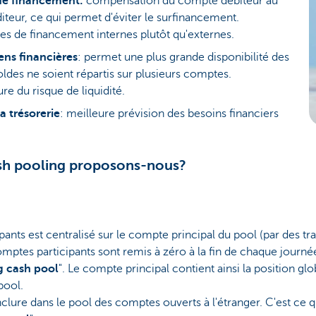
de financement:
compensation du compte débiteur au
eur, ce qui permet d'éviter le surfinancement.
es de financement internes plutôt qu'externes.
ns financières
: permet une plus grande disponibilité des
oldes ne soient répartis sur plusieurs comptes.
re du risque de liquidité.
la trésorerie
: meilleure prévision des besoins financiers
sh pooling proposons-nous?
ants est centralisé sur le compte principal du pool (par des tran
mptes participants sont remis à zéro à la fin de chaque journé
g cash pool
". Le compte principal contient ainsi la position gl
pool.
inclure dans le pool des comptes ouverts à l'étranger. C'est ce