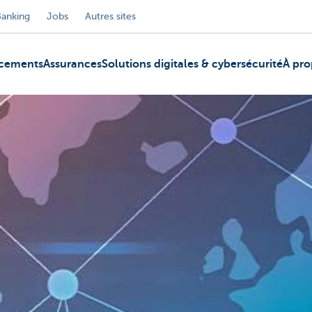
Banking
Jobs
Autres sites
ncements
Assurances
Solutions digitales & cybersécurité
À pro