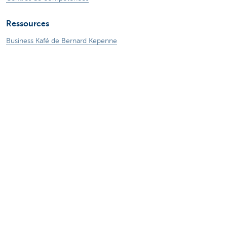
Ressources
Business Kafé de Bernard Kepenne
Blog
En savoir plus
Particuliers
Entrepreneurs
Private Banking & Wealth
Jobs
KBC Groupe
CBC Banque et/ou CBC Assurances?
Presse et médias