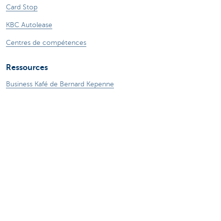
Card Stop
KBC Autolease
Centres de compétences
Ressources
Business Kafé de Bernard Kepenne
Blog
En savoir plus
Particuliers
Entrepreneurs
Private Banking & Wealth
Jobs
KBC Groupe