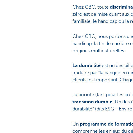
Chez CBC, toute
discrimina
zéro est de mise quant aux disc
familiale, le handicap ou la r
Chez CBC, nous portons une 
handicap, la fin de carrière 
origines multiculturelles.
La durabilité
est un des pil
traduire par "la banque en c
clients, est important. Cha
La priorité (tant pour les cr
transition durable
. Un des 
durabilité" (dits ESG - Env
Un
programme de formati
comprenne les enjeux du dév