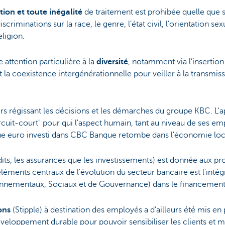
tion et toute inégalité
de traitement est prohibée quelle que s
riminations sur la race, le genre, l’état civil, l’orientation sexue
eligion.
attention particulière à la
diversité
, notamment via l’insertio
et la coexistence intergénérationnelle pour veiller à la transmiss
iers régissant les décisions et les démarches du groupe KBC. L
ircuit-court" pour qui l'aspect humain, tant au niveau de ses em
que euro investi dans CBC Banque retombe dans l'économie loc
édits, les assurances que les investissements) est donnée aux proj
éléments centraux de l'évolution du secteur bancaire est l'intég
ironnementaux, Sociaux et de Gouvernance) dans le financement
ons
(Stipple) à destination des employés a d’ailleurs été mis e
eloppement durable pour pouvoir sensibiliser les clients et 