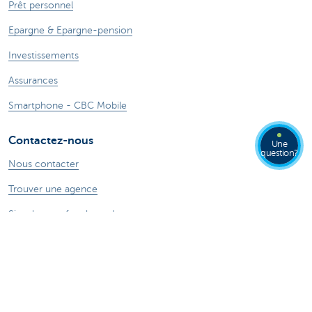
Prêt personnel
Epargne & Epargne-pension
Investissements
Assurances
Smartphone - CBC Mobile
Contactez-nous
Une
question?
Nous contacter
Trouver une agence
Signaler une fraude sur Internet
Card Stop + 32 78 170 170
Une plainte?
Ressources