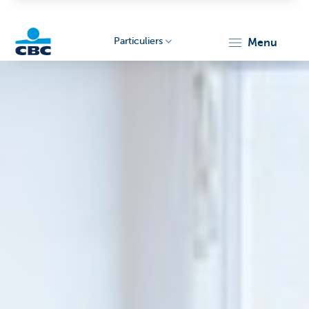
Particuliers
menu
Particulieren