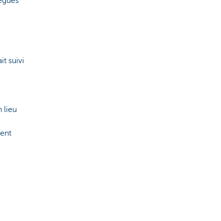
lègues
t suivi
 lieu
ment