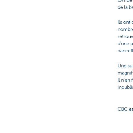
lors de
de la b
Ils ont
nombreu
retrouv
d'une p
dancef
Une su
magnifi
​​​​​​​I
inoubli
CBC es