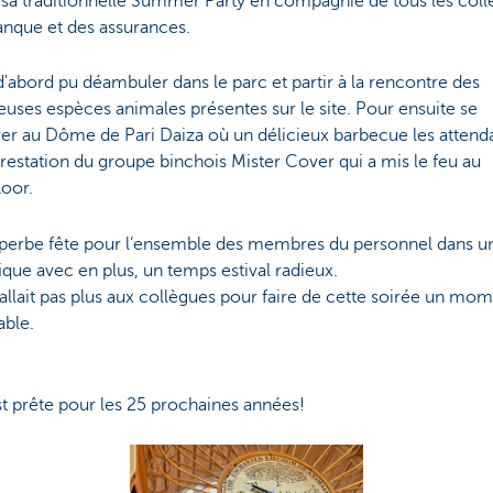
 sa traditionnelle Summer Party en compagnie de tous les col
anque et des assurances.
 d'abord pu déambuler dans le parc et partir à la rencontre des
ses espèces animales présentes sur le site. Pour ensuite se
er au Dôme de Pari Daiza où un délicieux barbecue les attendai
restation du groupe binchois Mister Cover qui a mis le feu au
loor.
perbe fête pour l’ensemble des membres du personnel dans un
que avec en plus, un temps estival radieux.
l n'en fallait pas plus aux collègues pour faire de cette soirée un mo
able.
t prête pour les 25 prochaines années!