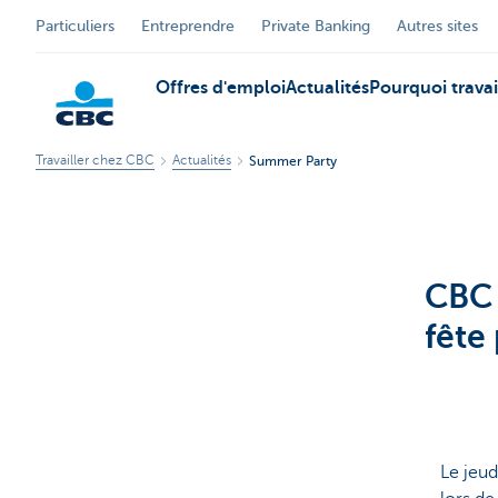
Particuliers
Entreprendre
Private Banking
Autres sites
Offres d'emploi
Actualités
Pourquoi trava
Travailler chez CBC
Actualités
Summer Party
Particuliers
CBC 
fête
Le jeud