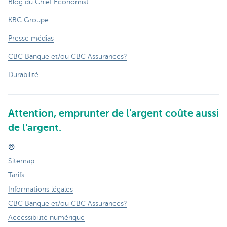
Blog du Chief Economist
KBC Groupe
Presse médias
CBC Banque et/ou CBC Assurances?
Durabilité
Attention, emprunter de l'argent coûte aussi
de l'argent.
®
Sitemap
Tarifs
Informations légales
CBC Banque et/ou CBC Assurances?
Accessibilité numérique