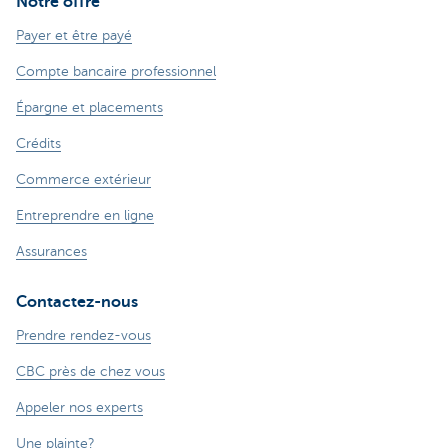
Notre offre
Payer et être payé
Compte bancaire professionnel
Épargne et placements
Crédits
Commerce extérieur
Entreprendre en ligne
Assurances
Contactez-nous
Prendre rendez-vous
CBC près de chez vous
Appeler nos experts
Une plainte?