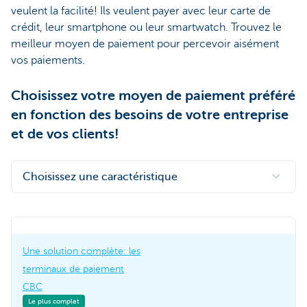
veulent la facilité! Ils veulent payer avec leur carte de
crédit, leur smartphone ou leur smartwatch. Trouvez le
meilleur moyen de paiement pour percevoir aisément
vos paiements.
Choisissez votre moyen de paiement préféré
en fonction des besoins de votre entreprise
et de vos clients!
Choisissez une caractéristique
Une solution complète: les
terminaux de paiement
CBC
Le plus complet