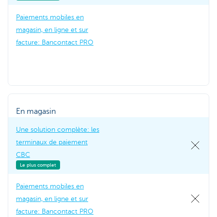
Paiements mobiles en
magasin, en ligne et sur
facture: Bancontact PRO
En magasin
Une solution complète: les
terminaux de paiement
CBC
Le plus complet
Paiements mobiles en
magasin, en ligne et sur
facture: Bancontact PRO