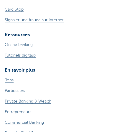
Card Stop
Signaler une fraude sur Internet
Ressources
Online banking
Tutoriels digitaux
En savoir plus
Jobs
Particuliers
Private Banking & Wealth
Entrepreneurs
Commercial Banking